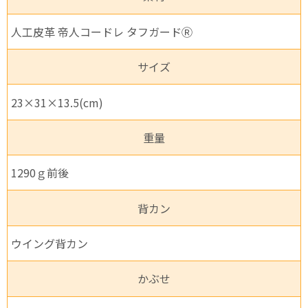
人工皮革 帝人コードレ タフガードⓇ
サイズ
23×31×13.5(cm)
重量
1290ｇ前後
背カン
ウイング背カン
かぶせ