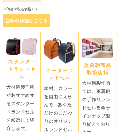
※価格は税込価格です
送料の詳細はこちら
スタンダー
萬勇鞄商品
ドランドセ
オーダーラ
取扱店舗
ル
ンドセル
大林鞄製作所
大林鞄製作所
素材、カラー
では、萬勇鞄
がおすすめす
を自由にえら
の手作りラン
るスタンダー
んで、あなた
ドセルを全ラ
ドランドセル
だけのこだわ
インナップ取
を厳選して紹
りのオリジナ
り揃えており
介します。
ルランドセル