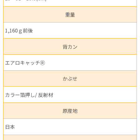
重量
1,160ｇ前後
背カン
エアロキャッチⓇ
かぶせ
カラー箔押し/ 反射材
原産地
日本